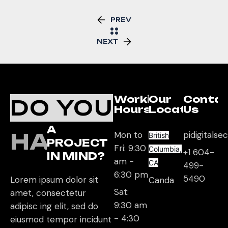
PREV
NEXT
Working
Our
Conta
DO YOU
Hours
Location
Us
A
HAVE
Mon to
pidigitals
British
PROJECT
Fri: 9:30
Columbia,
+1 604-
IN MIND?
am -
CA
499-
6:30 pm
5490
Lorem ipsum dolor sit
Canda
Sat:
amet, consectetur
9:30 am
adipisc ing elit, sed do
- 4:30
eiusmod tempor incidunt