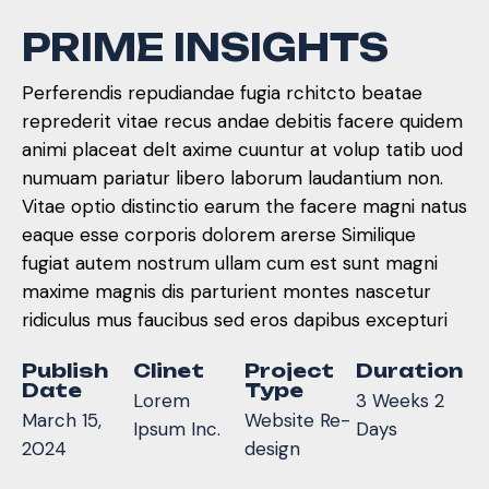
P
R
I
M
E
I
N
S
I
G
H
T
S
Perferendis repudiandae fugia rchitcto beatae
reprederit vitae recus andae debitis facere quidem
animi placeat delt axime cuuntur at volup tatib uod
numuam pariatur libero laborum laudantium non.
Vitae optio distinctio earum the facere magni natus
eaque esse corporis dolorem arerse Similique
fugiat autem nostrum ullam cum est sunt magni
maxime magnis dis parturient montes nascetur
ridiculus mus faucibus sed eros dapibus excepturi
Publish
Clinet
Project
Duration
Date
Type
Lorem
3 Weeks 2
March 15,
Website Re-
Ipsum Inc.
Days
2024
design