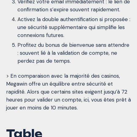
Vérifiez votre email immédiatement : le lien de
confirmation s’expire souvent rapidement.
Activez la double authentification si proposée :
une sécurité supplémentaire qui simplifie les
connexions futures.
Profitez du bonus de bienvenue sans attendre
: souvent lié à la validation de compte, ne
perdez pas de temps.
> En comparaison avec la majorité des casinos,
Megawin offre un équilibre entre sécurité et
rapidité. Alors que certains sites exigent jusqu’à 72
heures pour valider un compte, ici, vous êtes prêt à
jouer en moins de 10 minutes.
Table