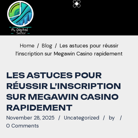
Home
Blog
Les astuces pour réussir
l’inscription sur Megawin Casino rapidement
LES ASTUCES POUR
RÉUSSIR L’INSCRIPTION
SUR MEGAWIN CASINO
RAPIDEMENT
November 28, 2025
Uncategorized
by
0 Comments