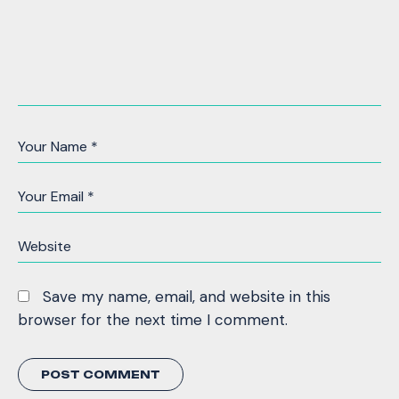
Save my name, email, and website in this
browser for the next time I comment.