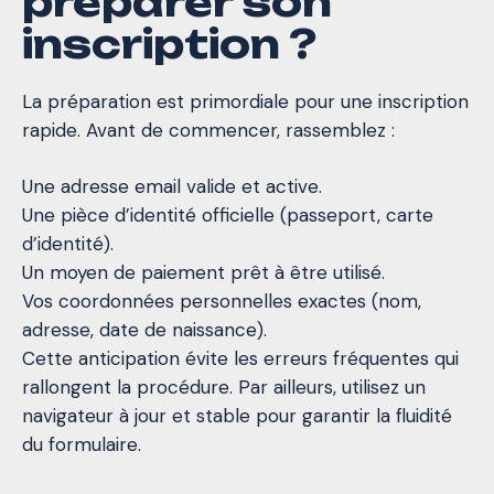
préparer son
inscription ?
La préparation est primordiale pour une inscription
rapide. Avant de commencer, rassemblez :
Une adresse email valide et active.
Une pièce d’identité officielle (passeport, carte
d’identité).
Un moyen de paiement prêt à être utilisé.
Vos coordonnées personnelles exactes (nom,
adresse, date de naissance).
Cette anticipation évite les erreurs fréquentes qui
rallongent la procédure. Par ailleurs, utilisez un
navigateur à jour et stable pour garantir la fluidité
du formulaire.