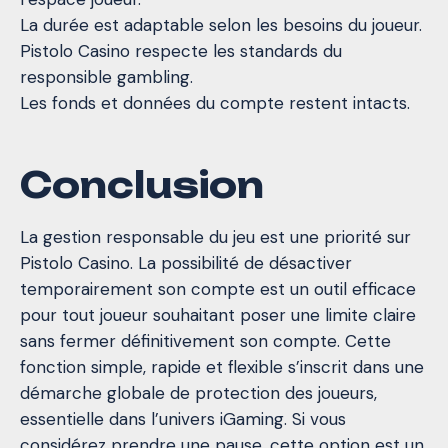
La durée est adaptable selon les besoins du joueur.
Pistolo Casino respecte les standards du
responsible gambling.
Les fonds et données du compte restent intacts.
Conclusion
La gestion responsable du jeu est une priorité sur
Pistolo Casino. La possibilité de désactiver
temporairement son compte est un outil efficace
pour tout joueur souhaitant poser une limite claire
sans fermer définitivement son compte. Cette
fonction simple, rapide et flexible s’inscrit dans une
démarche globale de protection des joueurs,
essentielle dans l’univers iGaming. Si vous
considérez prendre une pause, cette option est un