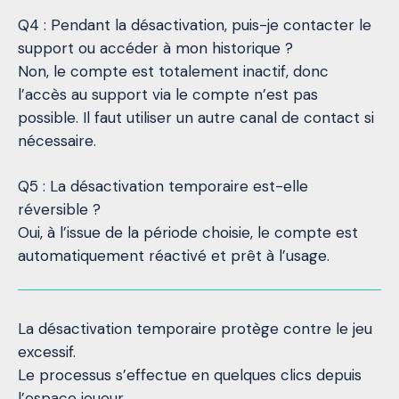
Q4 : Pendant la désactivation, puis-je contacter le
support ou accéder à mon historique ?
Non, le compte est totalement inactif, donc
l’accès au support via le compte n’est pas
possible. Il faut utiliser un autre canal de contact si
nécessaire.
Q5 : La désactivation temporaire est-elle
réversible ?
Oui, à l’issue de la période choisie, le compte est
automatiquement réactivé et prêt à l’usage.
La désactivation temporaire protège contre le jeu
excessif.
Le processus s’effectue en quelques clics depuis
l’espace joueur.