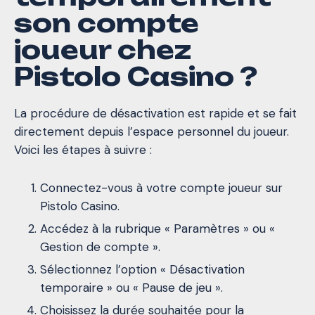
son compte
joueur chez
Pistolo Casino ?
La procédure de désactivation est rapide et se fait
directement depuis l’espace personnel du joueur.
Voici les étapes à suivre :
Connectez-vous à votre compte joueur sur
Pistolo Casino.
Accédez à la rubrique « Paramètres » ou «
Gestion de compte ».
Sélectionnez l’option « Désactivation
temporaire » ou « Pause de jeu ».
Choisissez la durée souhaitée pour la