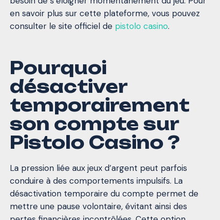
besoin de s’éloigner momentanément du jeu. Pour
en savoir plus sur cette plateforme, vous pouvez
consulter le site officiel de
pistolo casino
.
Pourquoi
désactiver
temporairement
son compte sur
Pistolo Casino ?
La pression liée aux jeux d’argent peut parfois
conduire à des comportements impulsifs. La
désactivation temporaire du compte permet de
mettre une pause volontaire, évitant ainsi des
pertes financières incontrôlées. Cette option