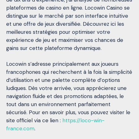
plateformes de casino en ligne. Locowin Casino se
distingue sur le marché par son interface intuitive
et une offre de jeux diversifiée. Découvrez ici les
meilleures stratégies pour optimiser votre
expérience de jeu et maximiser vos chances de
gains sur cette plateforme dynamique.
Locowin s’adresse principalement aux joueurs
francophones qui recherchent à la fois la simplicité
d’utilisation et une palette complète d’options
ludiques. Dès votre arrivée, vous apprécierez une
navigation fluide et des promotions adaptées, le
tout dans un environnement parfaitement
sécurisé. Pour en savoir plus, vous pouvez visiter le
site officiel via ce lien :
https://loco-win-
france.com
.