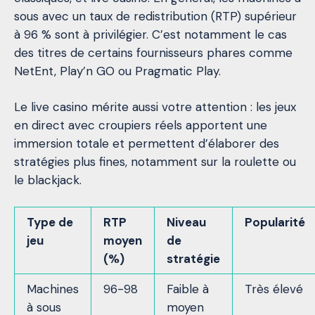
sous avec un taux de redistribution (RTP) supérieur
à 96 % sont à privilégier. C’est notamment le cas
des titres de certains fournisseurs phares comme
NetEnt, Play’n GO ou Pragmatic Play.
Le live casino mérite aussi votre attention : les jeux
en direct avec croupiers réels apportent une
immersion totale et permettent d’élaborer des
stratégies plus fines, notamment sur la roulette ou
le blackjack.
Type de
RTP
Niveau
Popularité
jeu
moyen
de
(%)
stratégie
Machines
96-98
Faible à
Très élevé
à sous
moyen