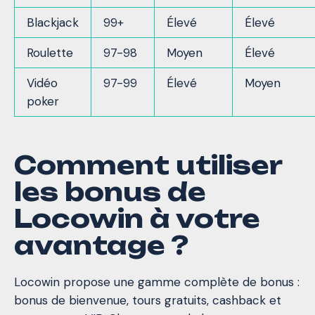
Blackjack
99+
Élevé
Élevé
Roulette
97-98
Moyen
Élevé
Vidéo
97-99
Élevé
Moyen
poker
Comment utiliser
les bonus de
Locowin à votre
avantage ?
Locowin propose une gamme complète de bonus :
bonus de bienvenue, tours gratuits, cashback et