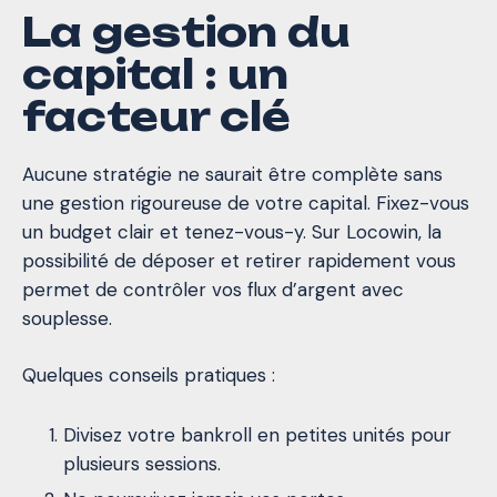
La gestion du
capital : un
facteur clé
Aucune stratégie ne saurait être complète sans
une gestion rigoureuse de votre capital. Fixez-vous
un budget clair et tenez-vous-y. Sur Locowin, la
possibilité de déposer et retirer rapidement vous
permet de contrôler vos flux d’argent avec
souplesse.
Quelques conseils pratiques :
Divisez votre bankroll en petites unités pour
plusieurs sessions.