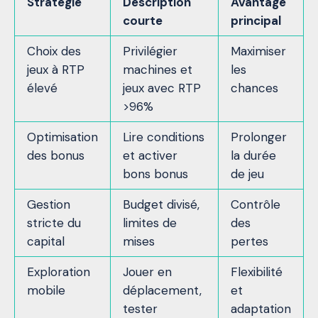
Stratégie
Description
Avantage
courte
principal
Choix des
Privilégier
Maximiser
jeux à RTP
machines et
les
élevé
jeux avec RTP
chances
>96%
Optimisation
Lire conditions
Prolonger
des bonus
et activer
la durée
bons bonus
de jeu
Gestion
Budget divisé,
Contrôle
stricte du
limites de
des
capital
mises
pertes
Exploration
Jouer en
Flexibilité
mobile
déplacement,
et
tester
adaptation