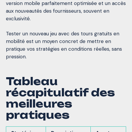
version mobile parfaitement optimisée et un accès
aux nouveautés des fournisseurs, souvent en
exclusivité.
Tester un nouveau jeu avec des tours gratuits en
mobilité est un moyen concret de mettre en
pratique vos stratégies en conditions réelles, sans
pression.
Tableau
récapitulatif des
meilleures
pratiques