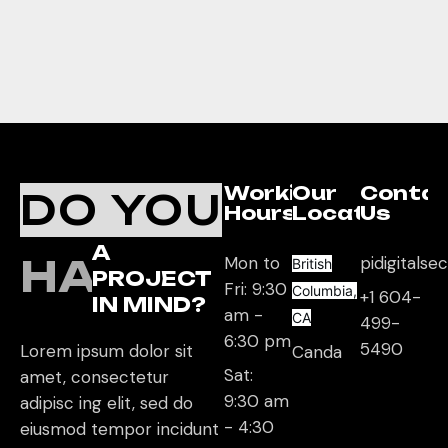
Working
Our
Conta
DO YOU
Hours
Location
Us
A
HAVE
Mon to
pidigitals
British
PROJECT
Fri: 9:30
Columbia,
+1 604-
IN MIND?
am -
CA
499-
6:30 pm
5490
Lorem ipsum dolor sit
Canda
Sat:
amet, consectetur
9:30 am
adipisc ing elit, sed do
- 4:30
eiusmod tempor incidunt