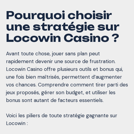
Pourquoi choisir
une stratégie sur
Locowin Casino ?
Avant toute chose, jouer sans plan peut
rapidement devenir une source de frustration.
Locowin Casino offre plusieurs outils et bonus qui,
une fois bien maîtrisés, permettent d’augmenter
vos chances. Comprendre comment tirer parti des
jeux proposés, gérer son budget, et utiliser les
bonus sont autant de facteurs essentiels.
Voici les piliers de toute stratégie gagnante sur
Locowin :