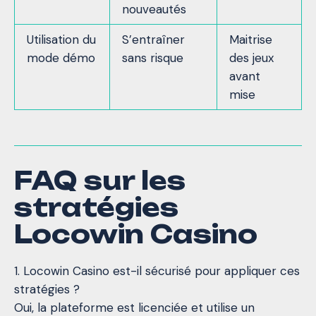
nouveautés
Utilisation du
S’entraîner
Maitrise
mode démo
sans risque
des jeux
avant
mise
FAQ sur les
stratégies
Locowin Casino
1. Locowin Casino est-il sécurisé pour appliquer ces
stratégies ?
Oui, la plateforme est licenciée et utilise un